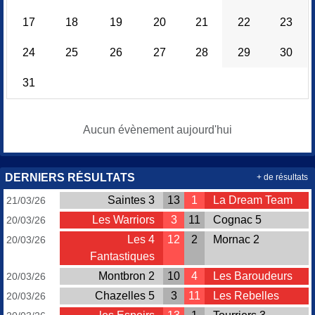
17
18
19
20
21
22
23
24
25
26
27
28
29
30
31
Aucun évènement aujourd'hui
DERNIERS RÉSULTATS
+ de résultats
Saintes 3
13
1
La Dream Team
21/03/26
Les Warriors
3
11
Cognac 5
20/03/26
Les 4
12
2
Mornac 2
20/03/26
Fantastiques
Montbron 2
10
4
Les Baroudeurs
20/03/26
Chazelles 5
3
11
Les Rebelles
20/03/26