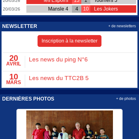
les Espoirs
13
1
Tourriers 3
20/03/26
Mansle 4
4
10
Les Jokers
20/03/26
NEWSLETTER
+ de newsletters
Inscription à la newsletter
20
Les news du ping N°6
AVRIL
10
Les news du TTC2B 5
MARS
DERNIÈRES PHOTOS
+ de photos