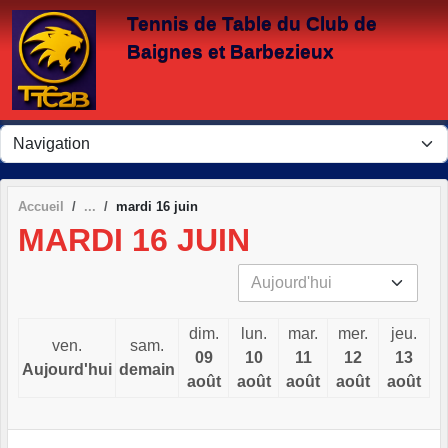
Panneau de gestion des cookies
Tennis de Table du Club de
Baignes et Barbezieux
Accueil
mardi 16 juin
MARDI 16 JUIN
dim.
lun.
mar.
mer.
jeu.
ven.
sam.
09
10
11
12
13
Aujourd'hui
demain
août
août
août
août
août