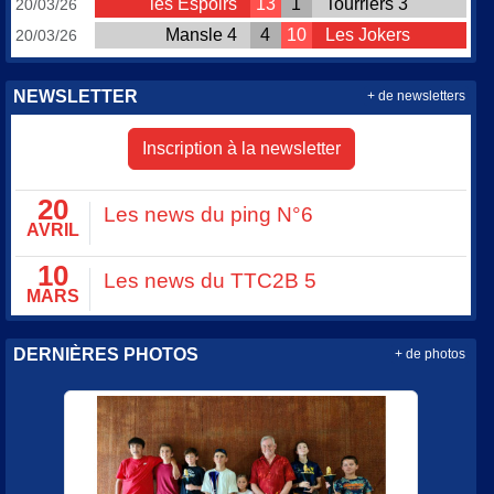
les Espoirs
13
1
Tourriers 3
20/03/26
Mansle 4
4
10
Les Jokers
20/03/26
NEWSLETTER
+ de newsletters
Inscription à la newsletter
20
Les news du ping N°6
AVRIL
10
Les news du TTC2B 5
MARS
DERNIÈRES PHOTOS
+ de photos