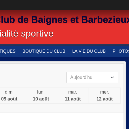
Club de Baignes et Barbezieu
alité sportive
TIQUES
BOUTIQUE DU CLUB
LA VIE DU CLUB
PHOTOS
dim.
lun.
mar.
mer.
09 août
10 août
11 août
12 août