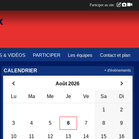
Participer au site :
x
 & VIDÉOS
PARTICIPER
Les équipes
Contact et plan
CALENDRIER
+ d'évènements
Août 2026
Lu
Ma
Me
Je
Ve
Sa
Di
1
2
3
4
5
6
7
8
9
10
11
12
13
14
15
16