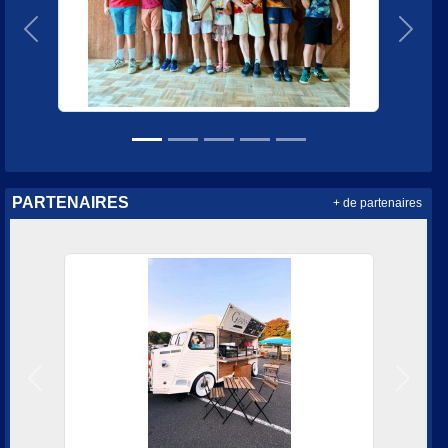
Précedent
Suiva
PARTENAIRES
+ de partenaires
Précedent
Suivan