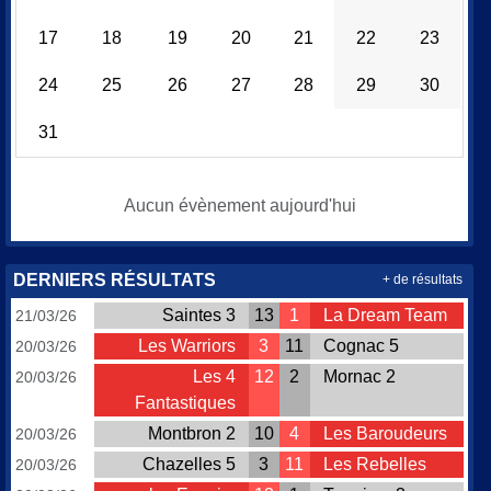
17
18
19
20
21
22
23
24
25
26
27
28
29
30
31
Aucun évènement aujourd'hui
DERNIERS RÉSULTATS
+ de résultats
Saintes 3
13
1
La Dream Team
21/03/26
Les Warriors
3
11
Cognac 5
20/03/26
Les 4
12
2
Mornac 2
20/03/26
Fantastiques
Montbron 2
10
4
Les Baroudeurs
20/03/26
Chazelles 5
3
11
Les Rebelles
20/03/26