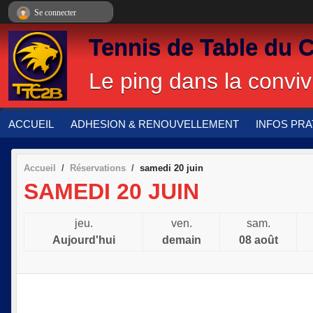
Panneau de gestion des cookies
Se connecter
Tennis de Table du 
Le ping dans la convivi
ACCUEIL
ADHESION & RENOUVELLEMENT
INFOS PRA
Accueil
Réservations
samedi 20 juin
SAMEDI 20 JUIN
jeu.
ven.
sam.
Aujourd'hui
demain
08 août