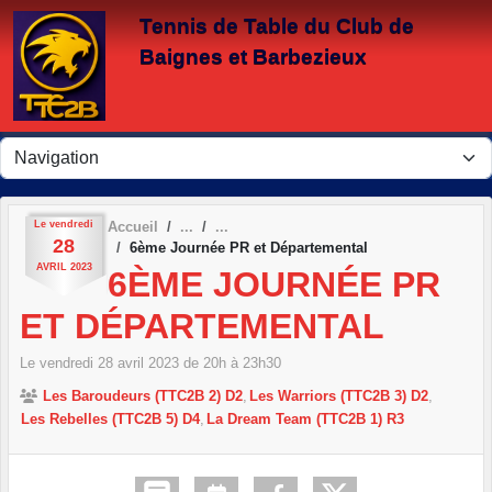
Panneau de gestion des cookies
Tennis de Table du Club de
Baignes et Barbezieux
Le
vendredi
Accueil
28
6ème Journée PR et Départemental
AVRIL
2023
6ÈME JOURNÉE PR
ET DÉPARTEMENTAL
Le
vendredi
28
avril
2023
de 20h à 23h30
Les Baroudeurs (TTC2B 2) D2
Les Warriors (TTC2B 3) D2
Les Rebelles (TTC2B 5) D4
La Dream Team (TTC2B 1) R3