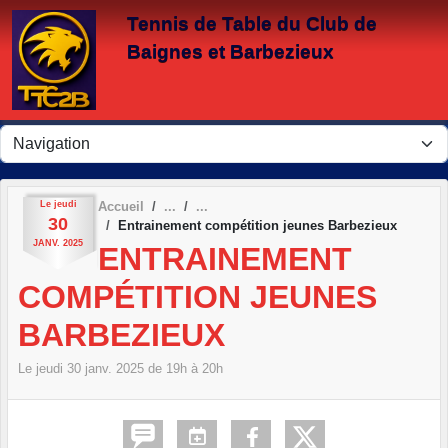
Panneau de gestion des cookies
Tennis de Table du Club de
Baignes et Barbezieux
Le
jeudi
Accueil
30
Entrainement compétition jeunes Barbezieux
JANV.
2025
ENTRAINEMENT
COMPÉTITION JEUNES
BARBEZIEUX
Le
jeudi
30
janv.
2025
de 19h à 20h