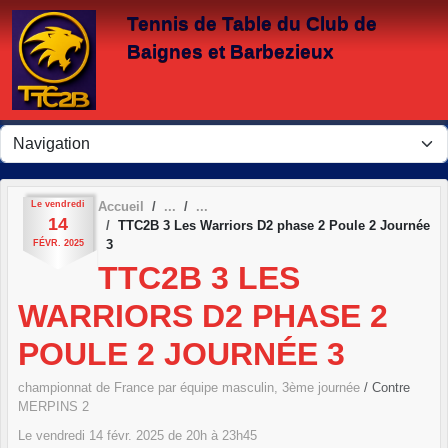
Panneau de gestion des cookies
Tennis de Table du Club de
Baignes et Barbezieux
Le
vendredi
Accueil
14
TTC2B 3 Les Warriors D2 phase 2 Poule 2 Journée
3
FÉVR.
2025
TTC2B 3 LES
WARRIORS D2 PHASE 2
POULE 2 JOURNÉE 3
championnat de France par équipe masculin, 3ème journée
/ Contre
MERPINS 2
Le
vendredi
14
févr.
2025
de 20h à 23h45