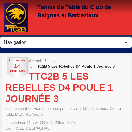
Panneau de gestion des cookies
Tennis de Table du Club de
Baignes et Barbezieux
Le
vendredi
Accueil
14
TTC2B 5 Les Rebelles D4 Poule 1 Journée 3
FÉVR.
2025
TTC2B 5 LES
REBELLES D4 POULE 1
JOURNÉE 3
championnat de France par équipe masculin, 3ème journée
/ Contre
ISLE D'ESPAGNAC 5
Le
vendredi
14
févr.
2025
de 20h à 23h45
Lieu :
ISLE D'ESPAGNAC