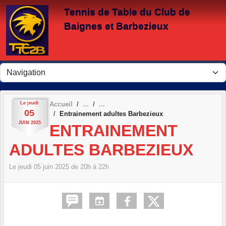
Panneau de gestion des cookies
Tennis de Table du Club de
Baignes et Barbezieux
Le
jeudi
Accueil
05
Entrainement adultes Barbezieux
JUIN
2025
ENTRAINEMENT
ADULTES BARBEZIEUX
Le
jeudi
05
juin
2025
de 20h à 22h