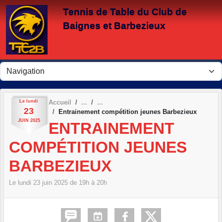
Panneau de gestion des cookies
Tennis de Table du Club de
Baignes et Barbezieux
Le
lundi
Accueil
23
Entrainement compétition jeunes Barbezieux
JUIN
2025
ENTRAINEMENT
COMPÉTITION JEUNES
BARBEZIEUX
Le
lundi
23
juin
2025
de 19h à 20h