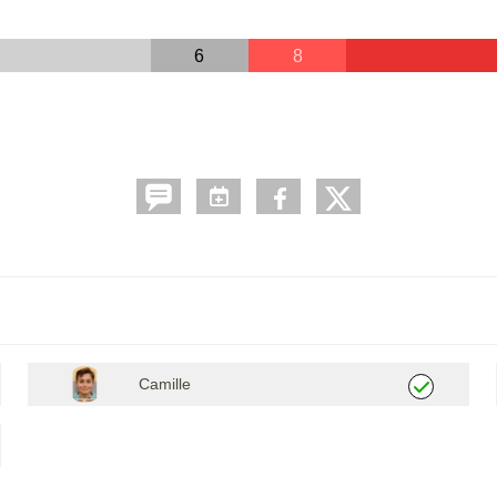
6
8
Camille