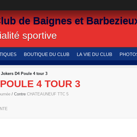
Club de Baignes et Barbezieu
alité sportive
TIQUES
BOUTIQUE DU CLUB
LA VIE DU CLUB
PHOTOS
s Jokers D4 Poule 4 tour 3
 POULE 4 TOUR 3
journée
/ Contre
CHATEAUNEUF TTC 5
NTE