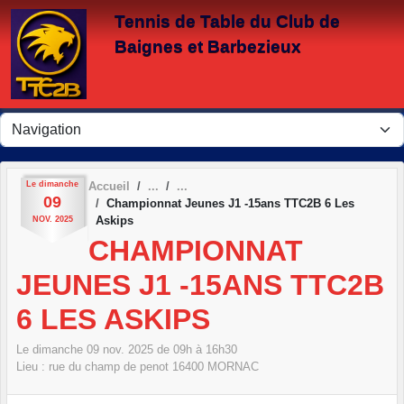
Panneau de gestion des cookies
Tennis de Table du Club de
Baignes et Barbezieux
Le
dimanche
Accueil
09
Championnat Jeunes J1 -15ans TTC2B 6 Les
Askips
NOV.
2025
CHAMPIONNAT
JEUNES J1 -15ANS TTC2B
6 LES ASKIPS
Le
dimanche
09
nov.
2025
de 09h à 16h30
Lieu :
rue du champ de penot
16400
MORNAC