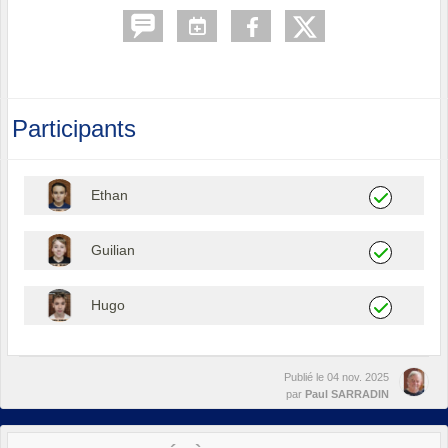
Participants
Ethan
Guilian
Hugo
Publié le
04 nov. 2025
par
Paul SARRADIN