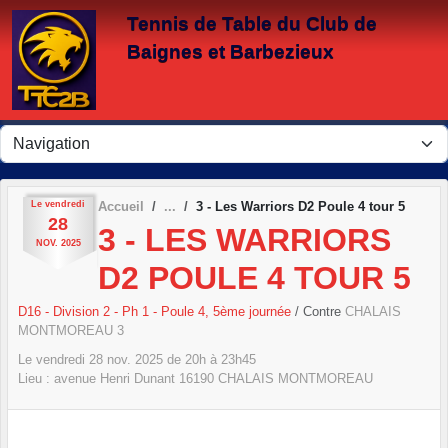
Panneau de gestion des cookies
Tennis de Table du Club de
Baignes et Barbezieux
Le
vendredi
Accueil
3 - Les Warriors D2 Poule 4 tour 5
28
3 - LES WARRIORS
NOV.
2025
D2 POULE 4 TOUR 5
D16 - Division 2 - Ph 1 - Poule 4, 5ème journée
/ Contre
CHALAIS
MONTMOREAU 3
Le
vendredi
28
nov.
2025
de 20h à 23h45
Lieu :
avenue Henri Dunant
16190
CHALAIS MONTMOREAU