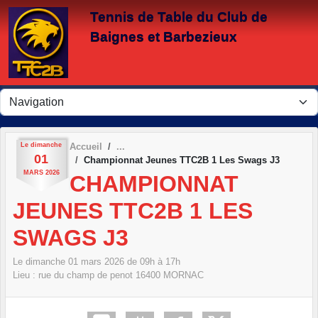
Panneau de gestion des cookies
Tennis de Table du Club de
Baignes et Barbezieux
Le
dimanche
Accueil
01
Championnat Jeunes TTC2B 1 Les Swags J3
MARS
2026
CHAMPIONNAT
JEUNES TTC2B 1 LES
SWAGS J3
Le
dimanche
01
mars
2026
de 09h à 17h
Lieu :
rue du champ de penot
16400
MORNAC