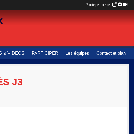
Participer au site :
x
 & VIDÉOS
PARTICIPER
Les équipes
Contact et plan
S J3