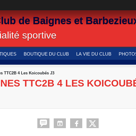
Club de Baignes et Barbezieu
alité sportive
TIQUES
BOUTIQUE DU CLUB
LA VIE DU CLUB
PHOTOS
s TTC2B 4 Les Koicoubés J3
NES TTC2B 4 LES KOICOUBÉ