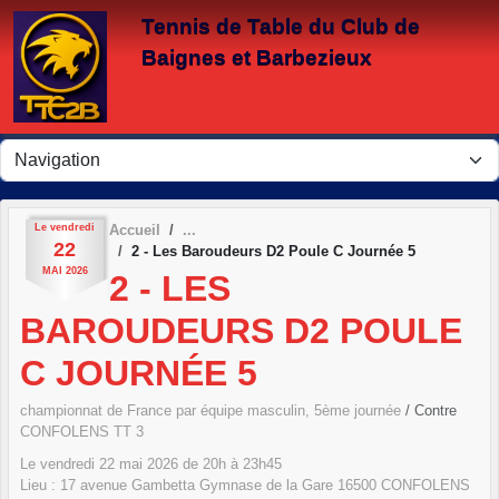
Panneau de gestion des cookies
Tennis de Table du Club de
Baignes et Barbezieux
Le
vendredi
Accueil
22
2 - Les Baroudeurs D2 Poule C Journée 5
MAI
2026
2 - LES
BAROUDEURS D2 POULE
C JOURNÉE 5
championnat de France par équipe masculin, 5ème journée
/ Contre
CONFOLENS TT 3
Le
vendredi
22
mai
2026
de 20h à 23h45
Lieu :
17 avenue Gambetta Gymnase de la Gare
16500
CONFOLENS