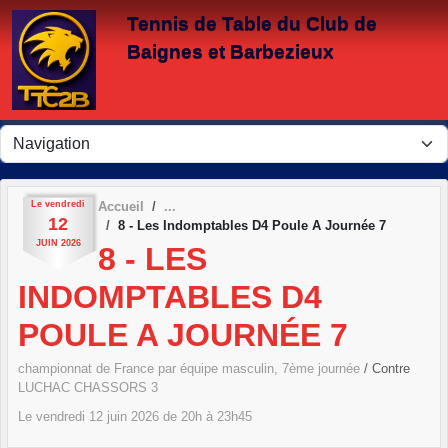
Panneau de gestion des cookies
Tennis de Table du Club de
Baignes et Barbezieux
Le
vendredi
Accueil
12
8 - Les Indomptables D4 Poule A Journée 7
JUIN
2026
8 - LES
INDOMPTABLES D4
POULE A JOURNÉE 7
championnat de France par équipe masculin, 7ème journée
/ Contre
LUCHAC CHASSORS 3
Le
vendredi
12
juin
2026
de 20h à 23h45