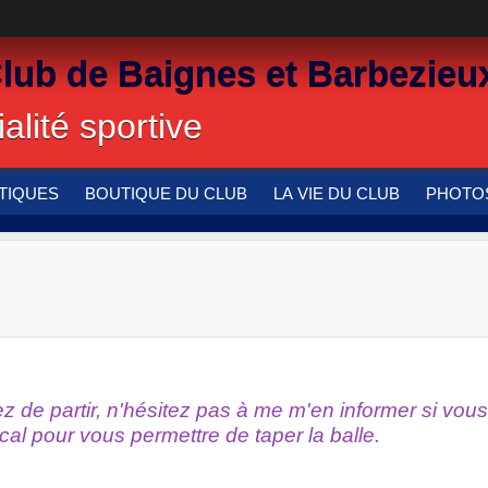
Club de Baignes et Barbezieu
alité sportive
TIQUES
BOUTIQUE DU CLUB
LA VIE DU CLUB
PHOTOS
z de partir, n'hésitez pas à me m'en informer si vous
cal pour vous permettre de taper la balle.