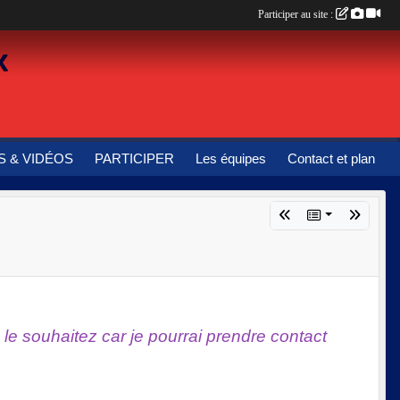
Participer au site :
x
 & VIDÉOS
PARTICIPER
Les équipes
Contact et plan
 le souhaitez car je pourrai prendre contact